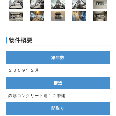
物件概要
築年数
２００９年２月
構造
鉄筋コンクリート造１２階建
間取り