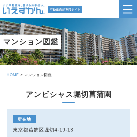
マンション図鑑
HOME
マンション図鑑
アンビシャス堀切菖蒲園
所在地
東京都葛飾区堀切4-19-13