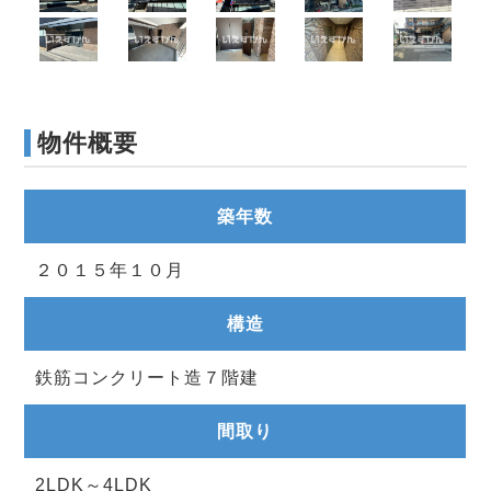
物件概要
築年数
２０１５年１０月
構造
鉄筋コンクリート造７階建
間取り
2LDK～4LDK