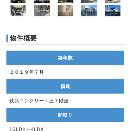
物件概要
築年数
２０１９年７月
構造
鉄筋コンクリート造７階建
間取り
1SLDK～4LDK