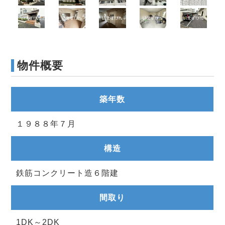
物件概要
築年数
１９８８年７月
構造
鉄筋コンクリート造６階建
間取り
1DK～2DK