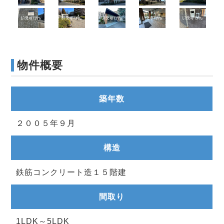
物件概要
築年数
２００５年９月
構造
鉄筋コンクリート造１５階建
間取り
1LDK～5LDK