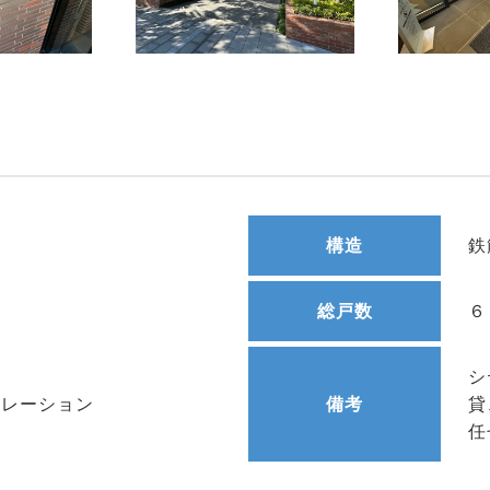
構造
鉄
総戸数
６
シ
ポレーション
備考
貸
任