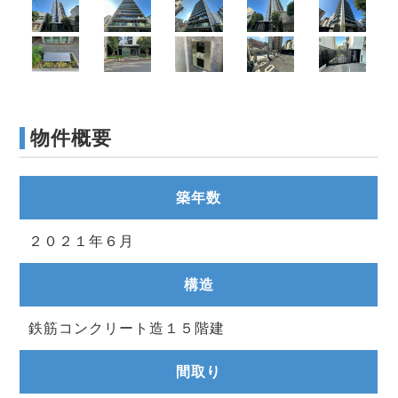
物件概要
築年数
２０２１年６月
構造
鉄筋コンクリート造１５階建
間取り