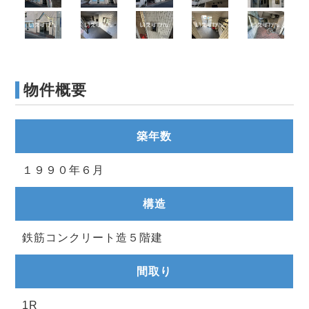
物件概要
築年数
１９９０年６月
構造
鉄筋コンクリート造５階建
間取り
1R