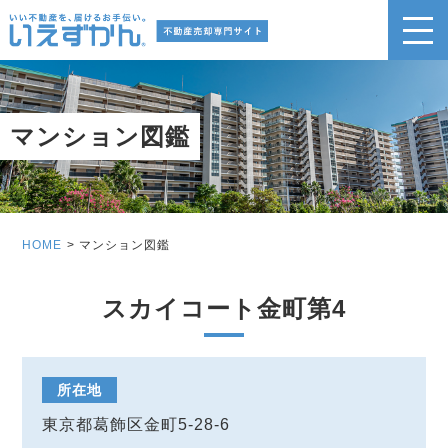
マンション図鑑
HOME
マンション図鑑
スカイコート金町第4
所在地
東京都葛飾区金町5-28-6