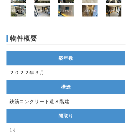
物件概要
築年数
２０２２年３月
構造
鉄筋コンクリート造８階建
間取り
1K