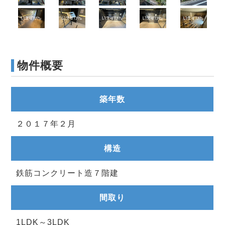
物件概要
築年数
２０１７年２月
構造
鉄筋コンクリート造７階建
間取り
1LDK～3LDK