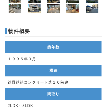
物件概要
築年数
１９９５年９月
構造
鉄骨鉄筋コンクリート造１０階建
間取り
2LDK～3LDK