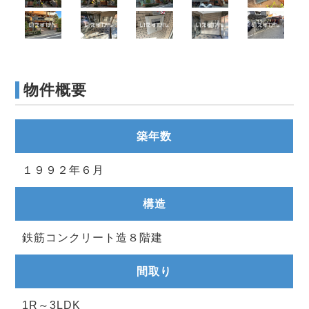
物件概要
築年数
１９９２年６月
構造
鉄筋コンクリート造８階建
間取り
1R～3LDK