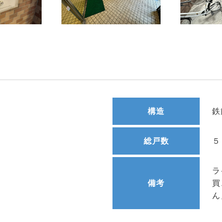
構造
鉄
総戸数
５
ラ
備考
買
ん