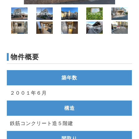
物件概要
築年数
２００１年６月
構造
鉄筋コンクリート造５階建
間取り