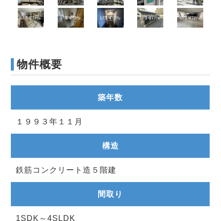
物件概要
築年数
１９９３年１１月
構造
鉄筋コンクリート造５階建
間取り
1SDK～4SLDK