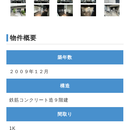
物件概要
築年数
２００９年１２月
構造
鉄筋コンクリート造９階建
間取り
1K