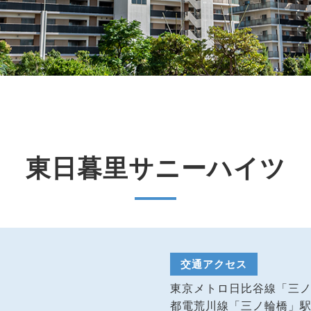
東日暮里サニーハイツ
交通アクセス
東京メトロ日比谷線「三
都電荒川線「三ノ輪橋」