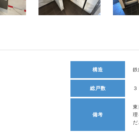
構造
鉄
総戸数
３
東
備考
理
だ